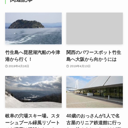
竹生島へ琵琶湖汽船の今津
関西のパワースポット竹生
港から行く！
島へ大阪から向かうには
2019年4月16日
2019年4月13日
岐阜の穴場スキー場。スタ
40歳のおっさんが1人で名
ーシュプール緑風リゾート
古屋のリニア鉄道館に行っ