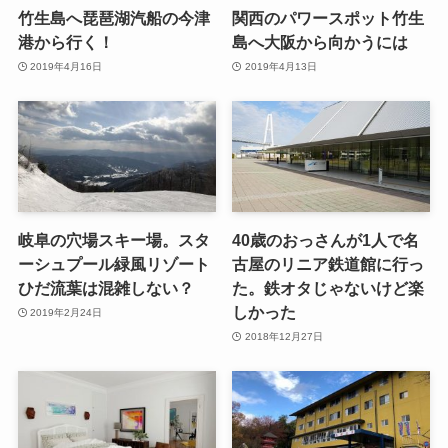
竹生島へ琵琶湖汽船の今津
関西のパワースポット竹生
港から行く！
島へ大阪から向かうには
2019年4月16日
2019年4月13日
岐阜の穴場スキー場。スタ
40歳のおっさんが1人で名
ーシュプール緑風リゾート
古屋のリニア鉄道館に行っ
ひだ流葉は混雑しない？
た。鉄オタじゃないけど楽
しかった
2019年2月24日
2018年12月27日