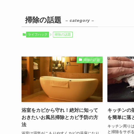
掃除の話題
– category –
ライフハック
掃除の話題
掃除の話題
浴室をカビから守れ！絶対に知って
キッチンの
おきたいお風呂掃除とカビ予防の方
を簡単に落
法
キッチン周り
と掃除をサボ
浴室は湿気がこもりやすくカビの温床になり