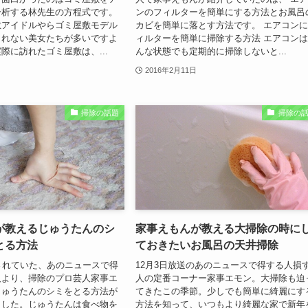
分析する林先生の方程式です。
ンのフィルターを簡単にする方法とお風呂
敷アイドルやらゴミ屋敷モデル
カビを簡単に落とす方法です。 エアコン
られない美女たちが多いですよ
ィルターを簡単に掃除する方法 エアコン
際に訪れたゴミ屋敷は、...
んな状態でも定期的に掃除しないと...
2016年2月11日
掃除の話題
掃除の
が教えるじゅうたんのシ
家事えもんが教える大掃除の時に
とる方法
ておきたいお風呂の天井掃除
されていた、あのニュースで得
12月3日放送のあのニュースで得する人損
人より、掃除のプロ芸人家事エ
人の定番コーナー家事エモン。大掃除も迫
じゅうたんのシミをとる方法が
てきたこの季節。少しでも簡単に綺麗にす
ました。じゅうたんは食べ物を
方法を知って、いつもより綺麗な家で新年