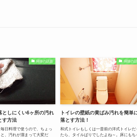
掃除の話題
掃除の
落としにくい6ヶ所の汚れ
トイレの壁紙の黄ばみ汚れを簡単
とす方法
落とす方法！
は毎日料理で使うので、ちょっ
和式トイレもしくは一昔前の洋式トイレだ
ると、汚れが溜まって大変だ
たら、タイルばりでしたよね～。床にもち