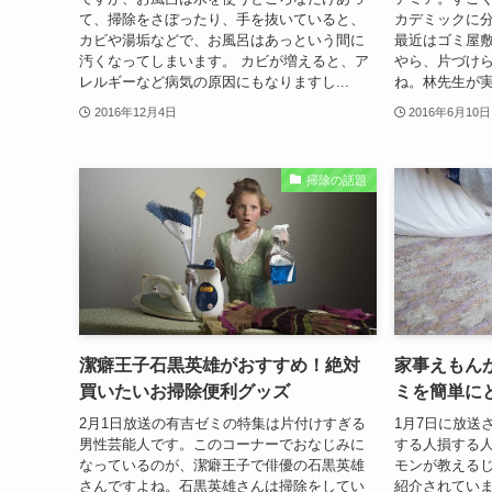
て、掃除をさぼったり、手を抜いていると、
カデミックに
カビや湯垢などで、お風呂はあっという間に
最近はゴミ屋
汚くなってしまいます。 カビが増えると、ア
やら、片づけ
レルギーなど病気の原因にもなりますし...
ね。林先生が実
2016年12月4日
2016年6月10日
掃除の話題
潔癖王子石黒英雄がおすすめ！絶対
家事えもん
買いたいお掃除便利グッズ
ミを簡単に
2月1日放送の有吉ゼミの特集は片付けすぎる
1月7日に放送
男性芸能人です。このコーナーでおなじみに
する人損する
なっているのが、潔癖王子で俳優の石黒英雄
モンが教える
さんですよね。石黒英雄さんは掃除をしてい
紹介されてい