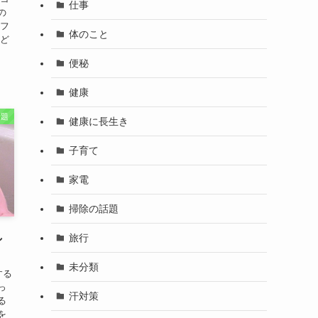
仕事
の
にフ
体のこと
はど
便秘
健康
話題
健康に長生き
子育て
家電
掃除の話題
し
旅行
未分類
する
っ
汗対策
る
を