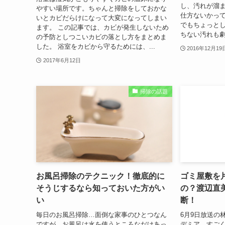
し、汚れが溜
やすい場所です。ちゃんと掃除をしておかな
仕方ないかっ
いとカビだらけになって大変になってしまい
でもちょっと
ます。 この記事では、カビが発生しないため
ちない汚れも劇
の予防としつこいカビの落とし方をまとめま
した。 浴室をカビから守るためには、...
2016年12月19
2017年6月12日
掃除の話題
お風呂掃除のテクニック！徹底的に
ゴミ屋敷を
そうじするなら知っておいた方がい
の？渡辺直
い
断！
毎日のお風呂掃除…面倒な家事のひとつなん
6月9日放送の
ですが、お風呂は水を使うところなだけあっ
デミア。すご