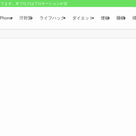
してます。本ブログはプロモーションが含まれています
iPhone
汗対策
ライフハック
ダイエット
便秘
睡眠