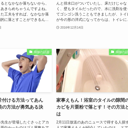
まるとなかなか落ちないから、
んと排水口がついていたし、床だけじゃな
てあきらめちゃうんですよね。
く、壁もタイルだったので、水に洗剤を使
した工夫をすれば、なかなか落
てゴシゴシ洗うこともできましたが、トイ
的に落とすことができるん...
が今の形の洋式になってからは、トイレに..
日
2016年12月14日
掃除の話題
掃除の
片付ける方法ってあん
家事えもん！浴室のタイルの隙間
美の方法が勇気ある決
カビを片栗粉で落とす！その方法
は
林先生が登場したぐさっとアカ
2月11日放送のあのニュースで得する人損
く面白かったのはゴミ屋敷をア
人で家事えもんが紹介していたのは、 エ