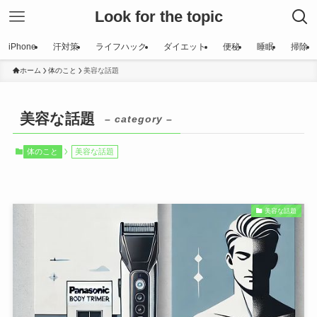
Look for the topic
iPhone
汗対策
ライフハック
ダイエット
便秘
睡眠
掃除
ホーム
体のこと
美容な話題
美容な話題
– category –
体のこと
美容な話題
美容な話題