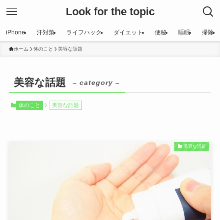
Look for the topic
iPhone
汗対策
ライフハック
ダイエット
便秘
睡眠
掃除
ホーム
体のこと
美容な話題
美容な話題
– category –
体のこと
美容な話題
美容な話題