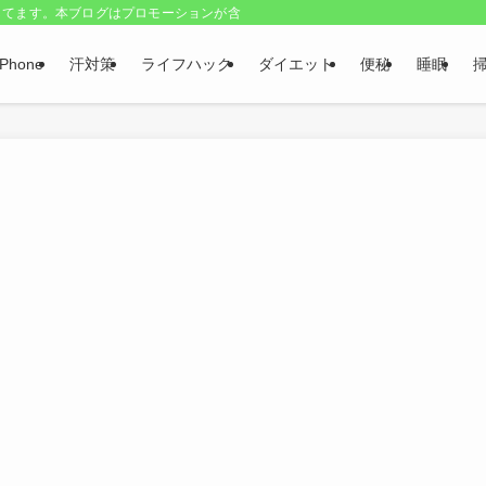
してます。本ブログはプロモーションが含まれています
iPhone
汗対策
ライフハック
ダイエット
便秘
睡眠