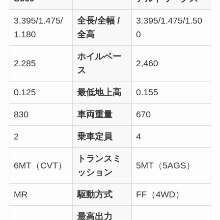
3.395/1.475/
全長/全幅 /
3.395/1.475/1.50
1.180
全高
0
ホイルベー
2.285
2,460
ス
0.125
最低地上高
0.155
830
車両重量
670
2
乗車定員
4
トランスミ
6MT（CVT）
5MT（5AGS）
ッション
MR
駆動方式
FF（4WD）
最高出力