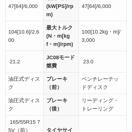
47[64]/6,000
(kW[PS]/rp
47[64]/6,000
m)
最大トルク
104[10.6]/2,6
100[10.2kg・m]/
(N・m[kg
00
3,000
f・m]/rpm)
JC08モード
21.2
23.0
燃費
油圧式ディス
ブレーキ
ベンチレーテッ
ク
（前）
ドディスク
油圧式ディス
ブレーキ
リーディング・
ク
（後）
トレーリング
165/55R15 7
5V（前）
タイヤサイ